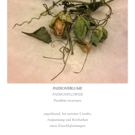
PASSIONSBLUME
PASSIONFLOWER
Passiflora incarnata
angstlösend; bei nervöser Unruhe,
Anspannung und Reizbarkeit
sowie Einschlafstörungen